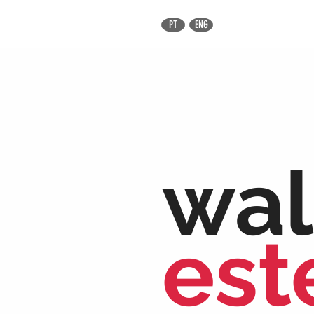
PT
ENG
wal
est