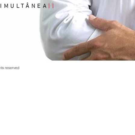
IMULTÂNEA
||
ghts reserved