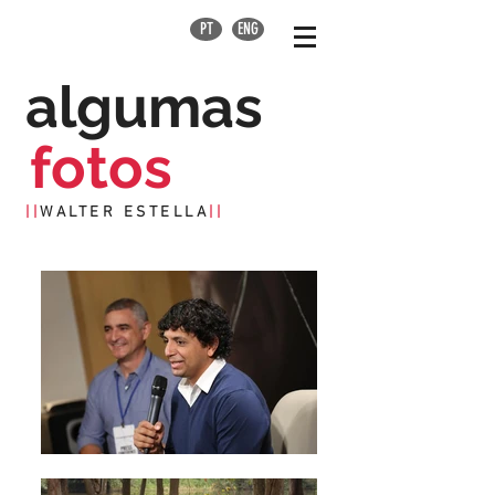
PT
ENG
algumas
fotos
||
WALTER ESTELLA
||